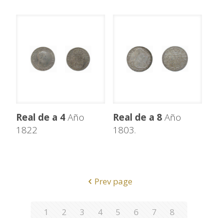
Real de a 4
Año
Real de a 8
Año
1822
1803.
Prev page
1
2
3
4
5
6
7
8