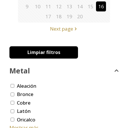
9
10
11
12
13
14
15
16
17
18
19
20
Next page
Limpiar filtros
Metal
Aleación
Bronce
Cobre
Latón
Oricalco
Mostrar más