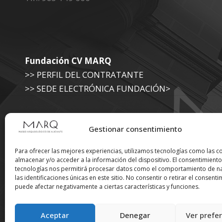
Fundación CV MARQ
>> PERFIL DEL CONTRATANTE
>> SEDE ELECTRÓNICA FUNDACIÓN>
Museo Arqueológico (Diputación de Alicante)
Gestionar consentimiento
>> SEDE ELECTRÓNICA DIPUTACIÓN
Para ofrecer las mejores experiencias, utilizamos tecnologías como las c
almacenar y/o acceder a la información del dispositivo. El consentimiento
tecnologías nos permitirá procesar datos como el comportamiento de n
Suscríbete a nuestra
las identificaciones únicas en este sitio. No consentir o retirar el consenti
puede afectar negativamente a ciertas características y funciones.
Newsletter
Aceptar
Denegar
Ver prefe