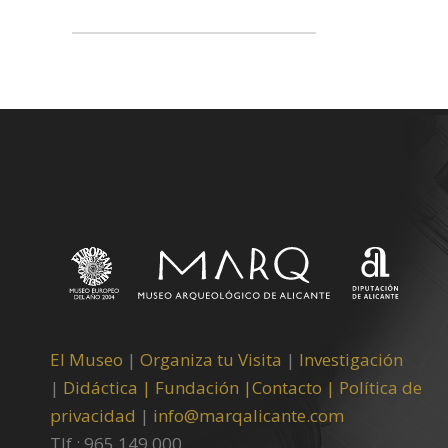
El Museo
|
Organiza tu Visita
|
Investigación
|
Didáctica |
Fundación |
Contacto |
Política de
privacidad
|
info@marqalicante.com
Tlf.: 965 149 000