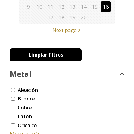
9
10
11
12
13
14
15
16
17
18
19
20
Next page
Limpiar filtros
Metal
Aleación
Bronce
Cobre
Latón
Oricalco
Mostrar más