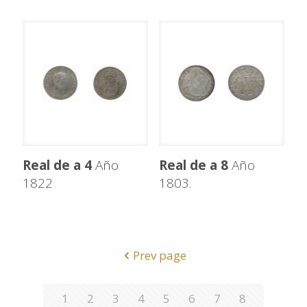
Real de a 4
Año
Real de a 8
Año
1822
1803.
Prev page
1
2
3
4
5
6
7
8