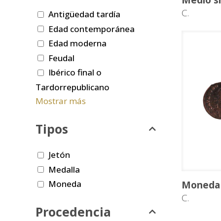
Medio s
C.
Antigüedad tardía
Edad contemporánea
Edad moderna
Feudal
Ibérico final o
Tardorrepublicano
Mostrar más
Tipos
Jetón
Medalla
Moneda
Moneda 
C.
Procedencia