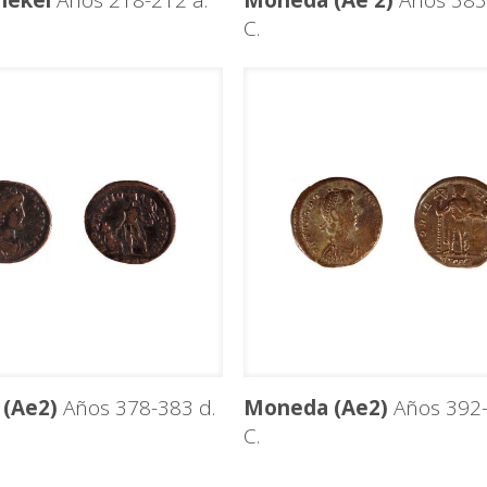
hekel
Años 218-212 a.
Moneda (Ae 2)
Años 383
C.
(Ae2)
Años 378-383 d.
Moneda (Ae2)
Años 392-
C.