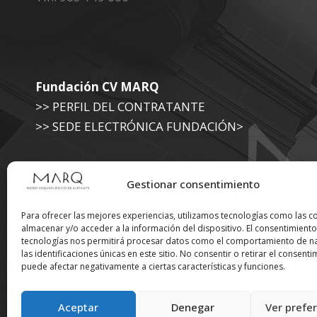
Fundación CV MARQ
>> PERFIL DEL CONTRATANTE
>> SEDE ELECTRÓNICA FUNDACIÓN>
Museo Arqueológico (Diputación de Alicante)
Gestionar consentimiento
>> SEDE ELECTRÓNICA DIPUTACIÓN
Para ofrecer las mejores experiencias, utilizamos tecnologías como las c
almacenar y/o acceder a la información del dispositivo. El consentimiento
tecnologías nos permitirá procesar datos como el comportamiento de n
Suscríbete a nuestra
las identificaciones únicas en este sitio. No consentir o retirar el consenti
puede afectar negativamente a ciertas características y funciones.
Newsletter
Aceptar
Denegar
Ver prefe