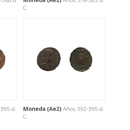
-388 d.
Moneda (Ae2)
Años 378-383 d.
C.
395 d.
Moneda (Ae2)
Años 392-395 d.
C.