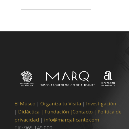
El Museo
|
Organiza tu Visita
|
Investigación
|
Didáctica |
Fundación |
Contacto |
Política de
privacidad
|
info@marqalicante.com
Tlf.: 965 149 000