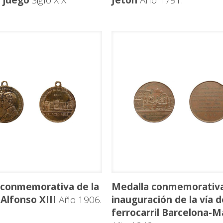
 juego
Siglo XIX.
Jetón
Año 1791.
 conmemorativa de la
Medalla conmemorativa
Alfonso XIII
Año 1906.
inauguración de la vía d
ferrocarril Barcelona-M