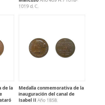
Mancuso
Año 409 H. / 1018-
1019 d. C.
 de la
Medalla conmemorativa de la
e
inauguración del canal de
ataró
Isabel II
Año 1858.