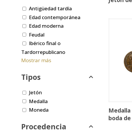
Jetón de
Antigüedad tardía
Edad contemporánea
Edad moderna
Feudal
Ibérico final o
Tardorrepublicano
Mostrar más
Tipos
Jetón
Medalla
Moneda
Medalla
boda de 
Procedencia