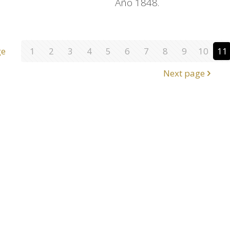
Año 1848.
ge
1
2
3
4
5
6
7
8
9
10
11
Next page