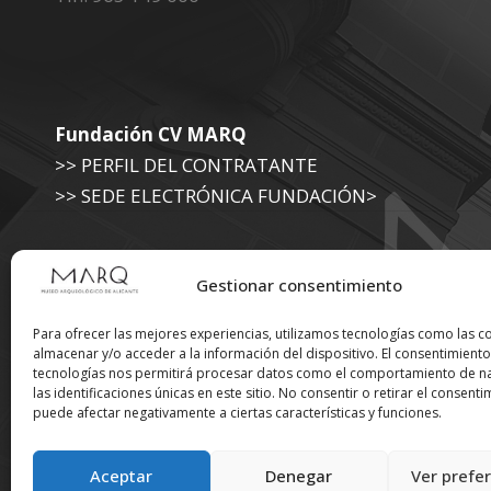
Fundación CV MARQ
>> PERFIL DEL CONTRATANTE
>> SEDE ELECTRÓNICA FUNDACIÓN>
Museo Arqueológico (Diputación de Alicante)
Gestionar consentimiento
>> SEDE ELECTRÓNICA DIPUTACIÓN
Para ofrecer las mejores experiencias, utilizamos tecnologías como las c
almacenar y/o acceder a la información del dispositivo. El consentimiento
tecnologías nos permitirá procesar datos como el comportamiento de n
Suscríbete a nuestra
las identificaciones únicas en este sitio. No consentir o retirar el consenti
puede afectar negativamente a ciertas características y funciones.
Newsletter
Aceptar
Denegar
Ver prefe