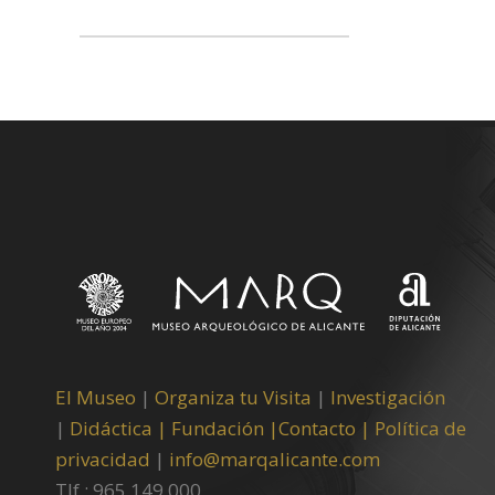
El Museo
|
Organiza tu Visita
|
Investigación
|
Didáctica |
Fundación |
Contacto |
Política de
privacidad
|
info@marqalicante.com
Tlf.: 965 149 000