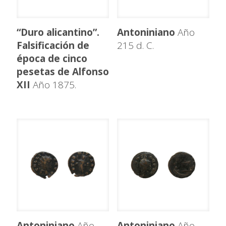
“Duro alicantino”.
Antoniniano
Año
Falsificación de
215 d. C.
época de cinco
pesetas de Alfonso
XII
Año 1875.
Antoniniano
Año
Antoniniano
Año