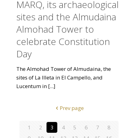
MARQ, its archaeological
sites and the Almudaina
Almohad Tower to
celebrate Constitution
Day
The Almohad Tower of Almudaina, the
sites of La Illeta in El Campello, and
Lucentum in
[...]
Prev page
1
2
3
4
5
6
7
8