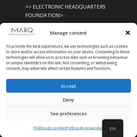
>> ELECTRONIC HEADQUARTERS
FOUNDATION>
Archaeological Museum (Alicante
Manage consent
Provincial Council)
To provide the best experiences, we use technologies such as cookies
>> ELECTRONIC SEAT OF THE PROVINCIAL
to store and/or access information on your device. Consenting to these
technologies will allow us to process data such as browsing behaviour
GOVERNMENT
or unique identifiers on this site. Not consenting, or withdrawing
consent, may adversely affect certain features and functions.
Accept
Suscríbete a
Deny
nuestra
Newsletter
See preferences
Política de cookies
Política de privacidad
EN