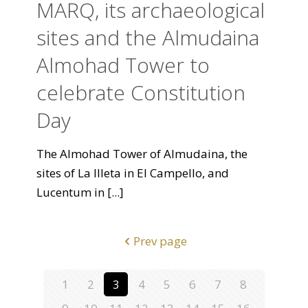
MARQ, its archaeological
sites and the Almudaina
Almohad Tower to
celebrate Constitution
Day
The Almohad Tower of Almudaina, the
sites of La Illeta in El Campello, and
Lucentum in
[...]
Prev page
1
2
3
4
5
6
7
8