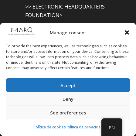
>> ELECTRONIC HEADQUARTERS
FOUNDATION>
Archaeological Museum (Alicante
Manage consent
Provincial Council)
To provide the best experiences, we use technologies such as cookies
>> ELECTRONIC SEAT OF THE PROVINCIAL
to store and/or access information on your device. Consenting to these
technologies will allow us to process data such as browsing behaviour
GOVERNMENT
or unique identifiers on this site. Not consenting, or withdrawing
consent, may adversely affect certain features and functions.
Accept
Suscríbete a
Deny
nuestra
Newsletter
See preferences
Política de cookies
Política de privacidad
EN