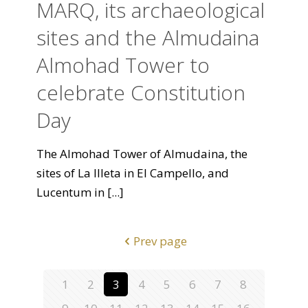
MARQ, its archaeological
sites and the Almudaina
Almohad Tower to
celebrate Constitution
Day
The Almohad Tower of Almudaina, the
sites of La Illeta in El Campello, and
Lucentum in
[...]
Prev page
1
2
3
4
5
6
7
8