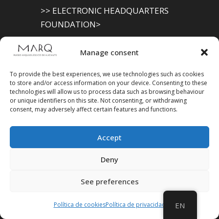
>> ELECTRONIC HEADQUARTERS
FOUNDATION>
Archaeological Museum (Alicante
Manage consent
Provincial Council)
To provide the best experiences, we use technologies such as cookies
>> ELECTRONIC SEAT OF THE PROVINCIAL
to store and/or access information on your device. Consenting to these
technologies will allow us to process data such as browsing behaviour
GOVERNMENT
or unique identifiers on this site. Not consenting, or withdrawing
consent, may adversely affect certain features and functions.
Accept
Suscríbete a
Deny
nuestra
Newsletter
See preferences
Política de cookies
Política de privacidad
EN