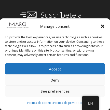
Suscríbete a
nuestra
Newsletter
Manage consent
To provide the best experiences, we use technologies such as cookies
to store and/or access information on your device. Consenting to these
technologies will allow us to process data such as browsing behaviour
or unique identifiers on this site. Not consenting, or withdrawing
consent, may adversely affect certain features and functions.
Accept
Deny
See preferences
Política de cookies
Política de privacidad
EN