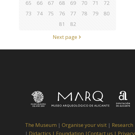
65
66
67
68
69
70
71
72
73
74
75
76
77
78
79
80
81
82
Next page
The Museum
|
Organise your visit
|
Research
|
Didactics |
Foundation |
Contact us |
Privacy