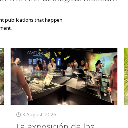
vant publications that happen
ment.
3 August, 2026
La exposición de los