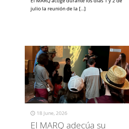
El MARQ acoge durante los días 1 y 2 de
julio la reunión de la
[...]
18 June, 2026
El MARQ adecúa su